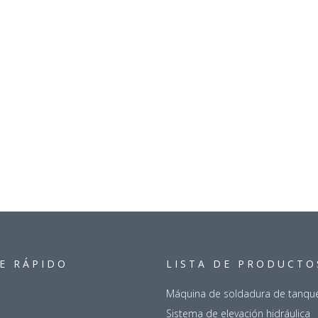
E RÁPIDO
LISTA DE PRODUCTO
s
Máquina de soldadura de tanqu
Sistema de elevación hidráulica