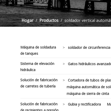
Hogar
/
Productos
/
soldador vertical automá
Máquina de soldadura
>
soldador de circunferenci
de tanques
Sistema de elevación
>
Gatos hidráulicos avanzad
hidráulica
Solución de fabricación
>
Cortadora de tubos de pla
de carretes de tubería
máquina automática de sol
máquina de sierra de cinta
Solución de fabricación
>
Gubia y rectificadora
Má
de recipientes a presión