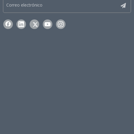
Tractor de soldadura de
Tractor de soldadura de
tanque de costura SAW para
tanque a tope y filete AGW
tanque de gas
para tanque de agua