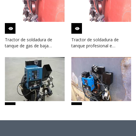
Tractor de soldadura de
Tractor de soldadura de
tanque de gas de baja
tanque profesional e
temperatura para la
inteligente para construcción
construcción de tanques
industrial
carro máquina automática de
Máquina automática de
soldadura a tope y esquina
soldadura a tope y esquina de
para tanque de GLP
costura para tanque de GNL