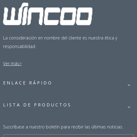
La consideración en nombre del cliente es nuestra ética y
responsabilidad.
Tractor de soldadura de
Tractor de soldadura de
Ver más>
tanque de abajo hacia arriba
tanque de arriba a abajo y
para la construcción de
recto para tanque de aceite
tanques de petróleo crudo
ENLACE RÁPIDO
LISTA DE PRODUCTOS
Suscríbase a nuestro boletín para recibir las últimas noticias.