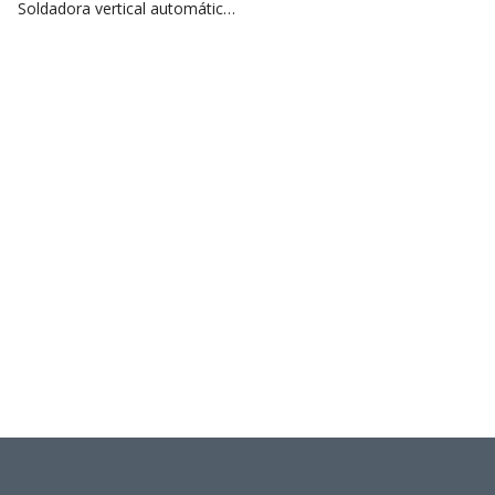
Soldadora vertical automática
para tanque de aceite