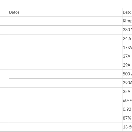
Datos
Dato
Kimp
380 
24,5
17K
37A
29A
500 
390A
35A
60-7
0.92
87%
13-5