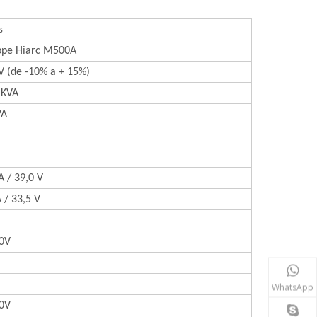
s
pe Hiarc M500A
V (de -10% a + 15%)
 KVA
VA
A / 39,0 V
 / 33,5 V
0V
WhatsApp
0V