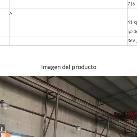
716 
A
41 k
ip23
36V 
Imagen del producto