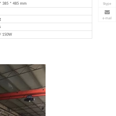
Skype
* 385 * 485 mm
e-mail
g
s
/ 150W