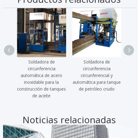
Máquina de soldadura de acero inoxidable
Soldadora de
Soldadora de
circunferencia
circunferencia
automática de acero
circunferencial y
au
inoxidable para la
automática para tanque
construcción de tanques
de petróleo crudo
const
de aceite
Noticias relacionadas
Soldadora horizontal automática de arco sumergido de un solo lado
Solución de construcción de tanques