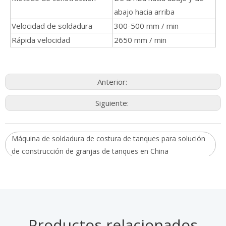
abajo hacia arriba
Velocidad de soldadura
300-500 mm / min
Rápida velocidad
2650 mm / min
Anterior:
Siguiente:
Máquina de soldadura de costura de tanques para solución
de construcción de granjas de tanques en China
Máquina de soldadura automática de tanque de arco
sumergido
Máquina de soldadura de tanques
Productos relacionados
Máquina de soldadura de tanque inteligente