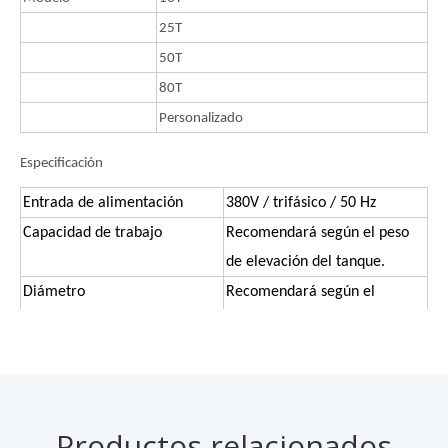
25T
50T
80T
Personalizado
Especificación
Entrada de alimentación
380V / trifásico / 50 Hz
Capacidad de trabajo
Recomendará según el peso
de elevación del tanque.
Diámetro
Recomendará según el
diámetro del tanque.
Ancho de placa
1,5 - 2,7 m
1 x 60 paquete de energía hidráulica
Presión nominal
25MPa
Productos relacionados
Flujo nominal
60L / min