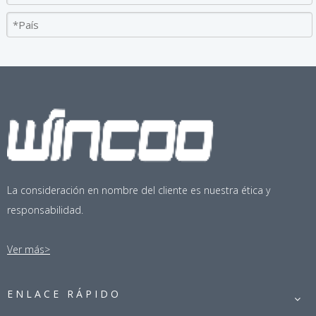
La consideración en nombre del cliente es nuestra ética y
Aplique ahora
responsabilidad.
Perfil de la compañía
Ver más>
Wincoo Engineering Co., Ltd (WINCOO) se dedica a brindar las 
ENLACE RÁPIDO
soluciones / equipos más adecuados para clientes, fabricantes, 